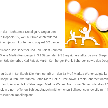
n der Tischtennis-Kreisliga A. Gegen den
 Doppeln 1:2, weil nur Uwe Winter/Bernd
iltach jedoch kontern und zog auf 5:2 davon.
8:3 doch Udo Scherber und Karl Faisst konnten
, ehe Martin Kernberger in 3:1 Sätzen den 9:5 Sieg sicherstellte. Je zwei Siege
en Udo Scherber, Karl Faisst, Martin Kernberger, Frank Scherber, sowie das Dop
u Gast in Schiltach. Die Mannschaft um den Ex-Profi Markus Wanek zeigte ke
m Doppel durch Uwe Winter/Bernd Merz, Heiko Titze sowie Frank Scherber waren
das Spiel von Heiko Titze gegen Markus Wanek. Nach zwei Sätzen stand es 1:
ek in einem offenen Schlagabtausch mit herrlichen Ballwechseln jeweils mit 1
m zweiten Tabellenplatz.