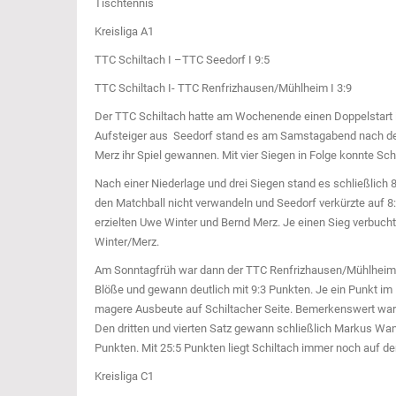
Tischtennis
Kreisliga A1
TTC Schiltach I –TTC Seedorf I 9:5
TTC Schiltach I- TTC Renfrizhausen/Mühlheim I 3:9
Der TTC Schiltach hatte am Wochenende einen Doppelstart i
Aufsteiger aus Seedorf stand es am Samstagabend nach den
Merz ihr Spiel gewannen. Mit vier Siegen in Folge konnte Sch
Nach einer Niederlage und drei Siegen stand es schließlich 
den Matchball nicht verwandeln und Seedorf verkürzte auf 8:5
erzielten Uwe Winter und Bernd Merz. Je einen Sieg verbucht
Winter/Merz.
Am Sonntagfrüh war dann der TTC Renfrizhausen/Mühlheim z
Blöße und gewann deutlich mit 9:3 Punkten. Je ein Punkt i
magere Ausbeute auf Schiltacher Seite. Bemerkenswert war 
Den dritten und vierten Satz gewann schließlich Markus Wan
Punkten. Mit 25:5 Punkten liegt Schiltach immer noch auf de
Kreisliga C1