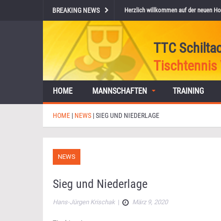
BREAKING NEWS
Herzlich willkommen auf der neuen Ho
TTC Schilta
Tischtennis 
HOME
MANNSCHAFTEN
TRAINING
HOME
|
NEWS
|
SIEG UND NIEDERLAGE
NEWS
Sieg und Niederlage
Hans-Jürgen Krischak
|
März 9, 2020