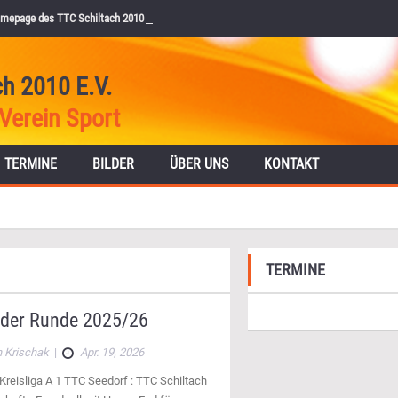
mepage des TTC Schiltach 2010 e.V.
ch 2010 E.V.
Verein Sport
TERMINE
BILDER
ÜBER UNS
KONTAKT
TERMINE
 der Runde 2025/26
 Krischak
|
Apr. 19, 2026
Kreisliga A 1 TTC Seedorf : TTC Schiltach