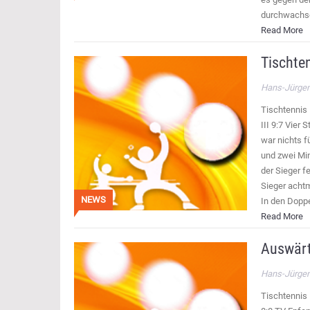
durchwachse
Read More
Tischte
Hans-Jürgen
Tischtennis 
III 9:7 Vier
war nichts 
und zwei Min
der Sieger f
Sieger achtm
NEWS
In den Dopp
Read More
Auswärt
Hans-Jürgen
Tischtennis 