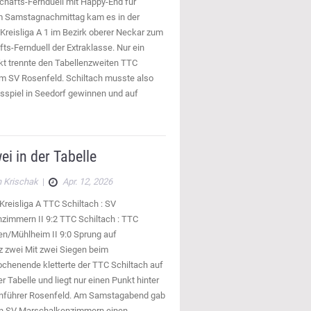
chafts-Fernduell mit Happy-End für
m Samstagnachmittag kam es in der
Kreisliga A 1 im Bezirk oberer Neckar zum
ts-Fernduell der Extraklasse. Nur ein
kt trennte den Tabellenzweiten TTC
om SV Rosenfeld. Schiltach musste also
sspiel in Seedorf gewinnen und auf
ei in der Tabelle
 Krischak
|
Apr. 12, 2026
Kreisliga A TTC Schiltach : SV
zimmern II 9:2 TTC Schiltach : TTC
en/Mühlheim II 9:0 Sprung auf
z zwei Mit zwei Siegen beim
chenende kletterte der TTC Schiltach auf
r Tabelle und liegt nur einen Punkt hinter
nführer Rosenfeld. Am Samstagabend gab
n SV Marschalkenzimmern einen