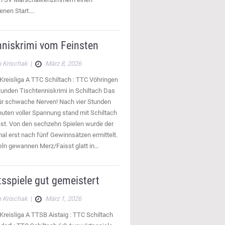
nen Start….
nniskrimi vom Feinsten
 Krischak
|
März 8, 2026
Kreisliga A TTC Schiltach : TTC Vöhringen
 Stunden Tischtenniskrimi in Schiltach Das
für schwache Nerven! Nach vier Stunden
uten voller Spannung stand mit Schiltach
est. Von den sechzehn Spielen wurde der
al erst nach fünf Gewinnsätzen ermittelt.
eln gewannen Merz/Faisst glatt in…
sspiele gut gemeistert
 Krischak
|
März 1, 2026
Kreisliga A TTSB Aistaig : TTC Schiltach