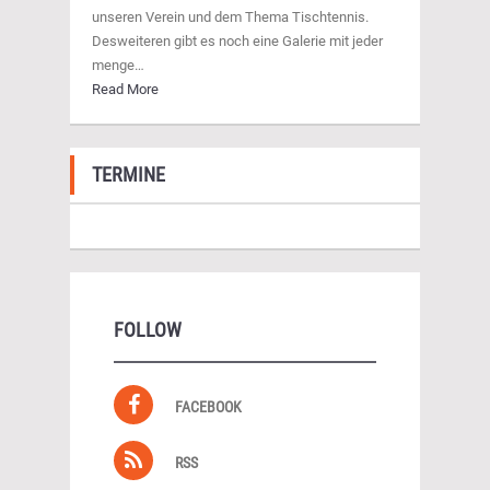
unseren Verein und dem Thema Tischtennis.
Desweiteren gibt es noch eine Galerie mit jeder
menge…
Read More
TERMINE
FOLLOW
FACEBOOK
RSS