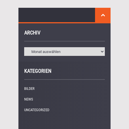
ARCHIV
KATEGORIEN
BILDER
(11)
NEWS
(249)
UNCATEGORIZED
(1)