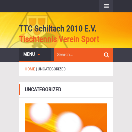
TTC Schiltach 2010 E.V.
Tischtennis Verein Sport
MENU
HOME
|
UNCATEGORIZED
UNCATEGORIZED