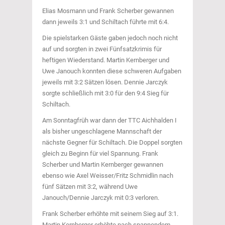
Elias Mosmann und Frank Scherber gewannen
dann jeweils 3:1 und Schiltach führte mit 6:4.
Die spielstarken Gäste gaben jedoch noch nicht
auf und sorgten in zwei Fünfsatzkrimis für
heftigen Wiederstand. Martin Kernberger und
Uwe Janouch konnten diese schweren Aufgaben
jeweils mit 3:2 Sätzen lösen. Dennie Jarczyk
sorgte schließlich mit 3:0 für den 9:4 Sieg für
Schiltach.
Am Sonntagfrüh war dann der TTC Aichhalden I
als bisher ungeschlagene Mannschaft der
nächste Gegner für Schiltach. Die Doppel sorgten
gleich zu Beginn für viel Spannung. Frank
Scherber und Martin Kernberger gewannen
ebenso wie Axel Weisser/Fritz Schmidlin nach
fünf Sätzen mit 3:2, während Uwe
Janouch/Dennie Jarczyk mit 0:3 verloren.
Frank Scherber erhöhte mit seinem Sieg auf 3:1.
Martin Kernberger erhöhte nach spannendem