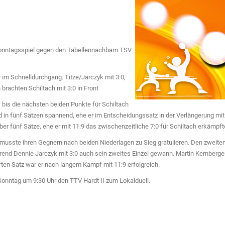
Sonntagsspiel gegen den Tabellennachbarn TSV
r im Schnelldurchgang. Titze/Jarczyk mit 3:0,
brachten Schiltach mit 3:0 in Front
, bis die nächsten beiden Punkte für Schiltach
 in fünf Sätzen spannend, ehe er im Entscheidungssatz in der Verlängerung mit
über fünf Sätze, ehe er mit 11:9 das zwischenzeitliche 7:0 für Schiltach erkämpft
 musste ihren Gegnern nach beiden Niederlagen zu Sieg gratulieren. Den zweite
rend Dennie Jarczyk mit 3:0 auch sein zweites Einzel gewann. Martin Kernberge
ften Satz war er nach langem Kampf mit 11:9 erfolgreich.
nntag um 9:30 Uhr den TTV Hardt II zum Lokalduell.