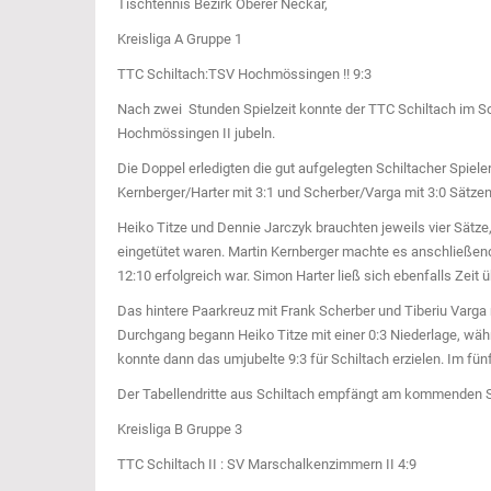
Tischtennis Bezirk Oberer Neckar,
Kreisliga A Gruppe 1
TTC Schiltach:TSV Hochmössingen !! 9:3
Nach zwei Stunden Spielzeit konnte der TTC Schiltach im 
Hochmössingen II jubeln.
Die Doppel erledigten die gut aufgelegten Schiltacher Spiele
Kernberger/Harter mit 3:1 und Scherber/Varga mit 3:0 Sätzen 
Heiko Titze und Dennie Jarczyk brauchten jeweils vier Sätze
eingetütet waren. Martin Kernberger machte es anschließend
12:10 erfolgreich war. Simon Harter ließ sich ebenfalls Zeit 
Das hintere Paarkreuz mit Frank Scherber und Tiberiu Varga
Durchgang begann Heiko Titze mit einer 0:3 Niederlage, wäh
konnte dann das umjubelte 9:3 für Schiltach erzielen. Im fün
Der Tabellendritte aus Schiltach empfängt am kommenden So
Kreisliga B Gruppe 3
TTC Schiltach II : SV Marschalkenzimmern II 4:9