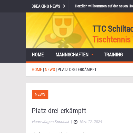
BREAKING NEWS
Herzlich willkommen auf der neuen Ho
TTC Schilta
Tischtennis 
HOME
MANNSCHAFTEN
TRAINING
HOME
|
NEWS
|
PLATZ DREI ERKÄMPFT
NEWS
Platz drei erkämpft
Hans-Jürgen Krischak
|
Nov. 17, 2024