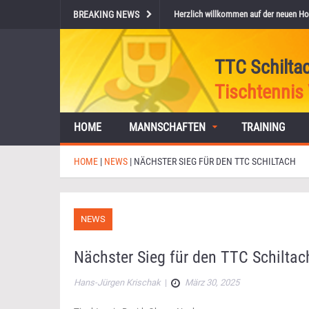
BREAKING NEWS
Herzlich willkommen auf der neuen Ho
TTC Schilta
Tischtennis 
HOME
MANNSCHAFTEN
TRAINING
HOME
|
NEWS
|
NÄCHSTER SIEG FÜR DEN TTC SCHILTACH
NEWS
Nächster Sieg für den TTC Schiltac
Hans-Jürgen Krischak
|
März 30, 2025