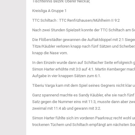
Tischtennis Bezirk Oberer Neckar,
Kreisliga A Gruppe 1
TTC Schiltach : TTC Renfrizhausen/Mühlheim II 9:2
Nach zwei Stunden Spielzeit konnte der TTC Schiltach am So
Die Flößerstädter gewannen die Auftaktdoppel mit 2:1 Siegen.
Titze/Käubler verloren knapp nach fünf Sätzen und Scherber
knapp die Nase vorn.
In den Einzeln wurde dann auf Schiltacher Seite erfolgreich g
Simon Harter erhöhte mit 3:0 auf 4:1. Martin Kernberger mach
Aufgabe in vier knappen Sätzen zum 6:1.
Tiberiu Varga kam mit dem Spiel seines Gegners nicht klar 
Ganz spannend machte es Sandy Käubler, ehe sie nach fünf S
Satz gegen die Nummer eins mit 11:3, musste dann aber zwei
zweimal mit 11:4 ab und gewann mit 3:2.
Simon Harter fühlte sich im vorderen Paarkreuz recht wohl un
trockenen Tüchern und Schiltach empfängt am nächsten Sonn