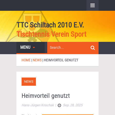
TTC Schiltach 2010 E.V.
Tischtennis Verein Sport
MENU
HOME
|
NEWS
|
HEIMVORTEIL GENUTZT
NEWS
Heimvorteil genutzt
Hans-Jürgen Krischak
|
Sep. 28, 2025