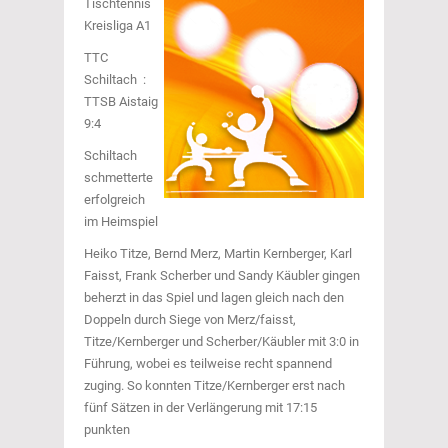
Tischtennis
Kreisliga A1
TTC
Schiltach :
TTSB Aistaig
9:4
Schiltach
schmetterte
erfolgreich
im Heimspiel
Heiko Titze, Bernd Merz, Martin Kernberger, Karl
Faisst, Frank Scherber und Sandy Käubler gingen
beherzt in das Spiel und lagen gleich nach den
Doppeln durch Siege von Merz/faisst,
Titze/Kernberger und Scherber/Käubler mit 3:0 in
Führung, wobei es teilweise recht spannend
zuging. So konnten Titze/Kernberger erst nach
fünf Sätzen in der Verlängerung mit 17:15
punkten