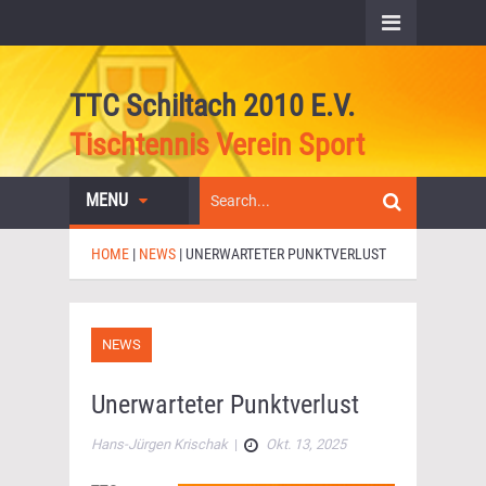
TTC Schiltach 2010 E.V.
Tischtennis Verein Sport
MENU
HOME
|
NEWS
|
UNERWARTETER PUNKTVERLUST
NEWS
Unerwarteter Punktverlust
Hans-Jürgen Krischak
|
Okt. 13, 2025