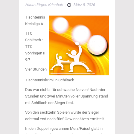
Hans-Jürgen Krischak
|
März 8, 2026
Tischtennis
Kreisliga A
TTC
Schiltach :
TTC
Vöhringen III
9:7
Vier Stunden
Tischtenniskrimi in Schiltach
Das war nichts für schwache Nerven! Nach vier
Stunden und zwei Minuten voller Spannung stand
mit Schiltach der Sieger fest.
Von den sechzehn Spielen wurde der Sieger
achtmal erst nach fünf Gewinnsätzen ermittelt.
In den Doppeln gewannen Merz/Faisst glatt in