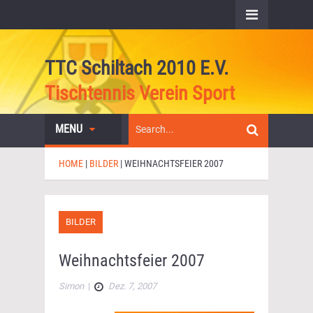
TTC Schiltach 2010 E.V.
Tischtennis Verein Sport
MENU
HOME
|
BILDER
|
WEIHNACHTSFEIER 2007
BILDER
Weihnachtsfeier 2007
Simon
|
Dez. 7, 2007