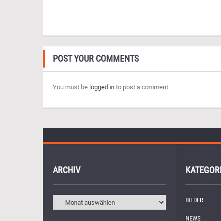
POST YOUR COMMENTS
You must be
logged in
to post a comment.
ARCHIV
KATEGOR
BILDER
(11)
NEWS
(249)