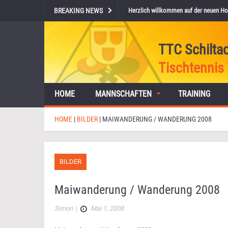
BREAKING NEWS
Herzlich willkommen auf der neuen Ho
TTC Schilta
Tischtennis 
HOME
MANNSCHAFTEN
TRAINING
HOME
|
BILDER
|
MAIWANDERUNG / WANDERUNG 2008
BILDER
Maiwanderung / Wanderung 2008
Simon
|
Mai 1, 2008