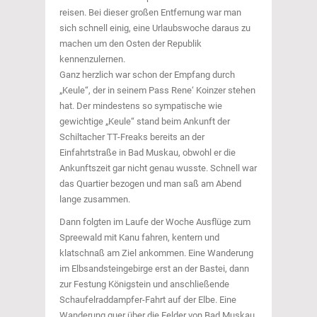
reisen. Bei dieser großen Entfernung war man
sich schnell einig, eine Urlaubswoche daraus zu
machen um den Osten der Republik
kennenzulernen.
Ganz herzlich war schon der Empfang durch
„Keule“, der in seinem Pass Rene‘ Koinzer stehen
hat. Der mindestens so sympatische wie
gewichtige „Keule“ stand beim Ankunft der
Schiltacher TT-Freaks bereits an der
Einfahrtstraße in Bad Muskau, obwohl er die
Ankunftszeit gar nicht genau wusste. Schnell war
das Quartier bezogen und man saß am Abend
lange zusammen.
Dann folgten im Laufe der Woche Ausflüge zum
Spreewald mit Kanu fahren, kentern und
klatschnaß am Ziel ankommen. Eine Wanderung
im Elbsandsteingebirge erst an der Bastei, dann
zur Festung Königstein und anschließende
Schaufelraddampfer-Fahrt auf der Elbe. Eine
Wanderung quer über die Felder von Bad Muskau