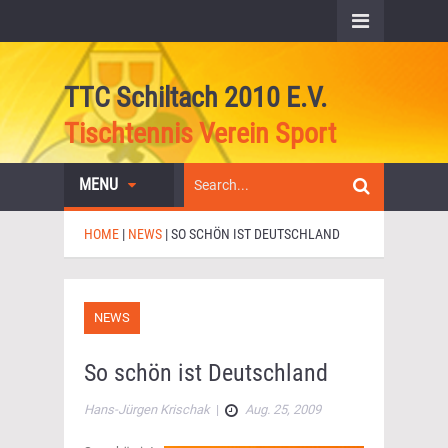
TTC Schiltach 2010 E.V.
Tischtennis Verein Sport
MENU
HOME
|
NEWS
|
SO SCHÖN IST DEUTSCHLAND
NEWS
So schön ist Deutschland
Hans-Jürgen Krischak
|
Aug. 25, 2009