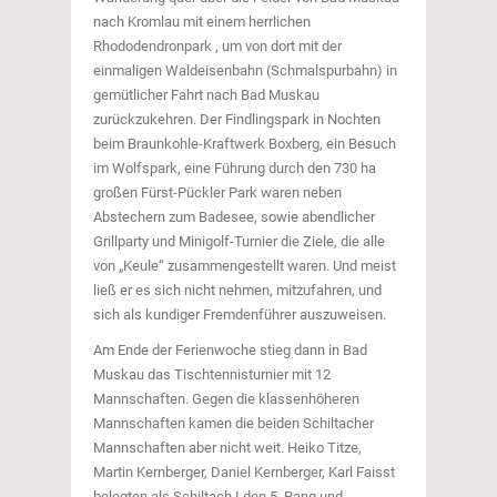
nach Kromlau mit einem herrlichen
Rhododendronpark , um von dort mit der
einmaligen Waldeisenbahn (Schmalspurbahn) in
gemütlicher Fahrt nach Bad Muskau
zurückzukehren. Der Findlingspark in Nochten
beim Braunkohle-Kraftwerk Boxberg, ein Besuch
im Wolfspark, eine Führung durch den 730 ha
großen Fürst-Pückler Park waren neben
Abstechern zum Badesee, sowie abendlicher
Grillparty und Minigolf-Turnier die Ziele, die alle
von „Keule“ zusammengestellt waren. Und meist
ließ er es sich nicht nehmen, mitzufahren, und
sich als kundiger Fremdenführer auszuweisen.
Am Ende der Ferienwoche stieg dann in Bad
Muskau das Tischtennisturnier mit 12
Mannschaften. Gegen die klassenhöheren
Mannschaften kamen die beiden Schiltacher
Mannschaften aber nicht weit. Heiko Titze,
Martin Kernberger, Daniel Kernberger, Karl Faisst
belegten als Schiltach I den 5. Rang und