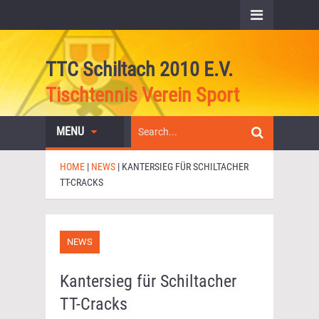
TTC Schiltach 2010 E.V.
Tischtennis Verein Sport
MENU
HOME
|
NEWS
|
KANTERSIEG FÜR SCHILTACHER
TT-CRACKS
NEWS
Kantersieg für Schiltacher
TT-Cracks