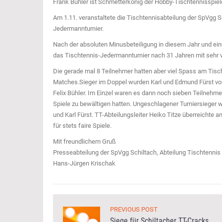
Frank Bühler ist Schmetterkönig der Hobby-Tischtennisspiel
Am 1.11. veranstaltete die Tischtennisabteilung der SpVgg Sch
Jedermannturnier.
Nach der absoluten Minusbeteiligung in diesem Jahr und ein
das Tischtennis-Jedermannturnier nach 31 Jahren mit sehr v
Die gerade mal 8 Teilnehmer hatten aber viel Spass am Tisc
Matches.Sieger im Doppel wurden Karl und Edmund Fürst vor
Felix Bühler. Im Einzel waren es dann noch sieben Teilnehm
Spiele zu bewältigen hatten. Ungeschlagener Turniersieger 
und Karl Fürst. TT-Abteilungsleiter Heiko Titze überreichte 
für stets faire Spiele.
Mit freundlichem Gruß
Presseabteilung der SpVgg Schiltach, Abteilung Tischtennis
Hans-Jürgen Krischak
PREVIOUS POST
Siege für Schiltacher TT-Cracks