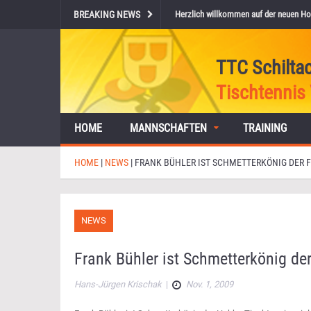
BREAKING NEWS
Herzlich willkommen auf der neuen Ho
TTC Schilta
Tischtennis 
HOME
MANNSCHAFTEN
TRAINING
HOME
|
NEWS
|
FRANK BÜHLER IST SCHMETTERKÖNIG DER F
NEWS
Frank Bühler ist Schmetterkönig der 
Hans-Jürgen Krischak
|
Nov. 1, 2009