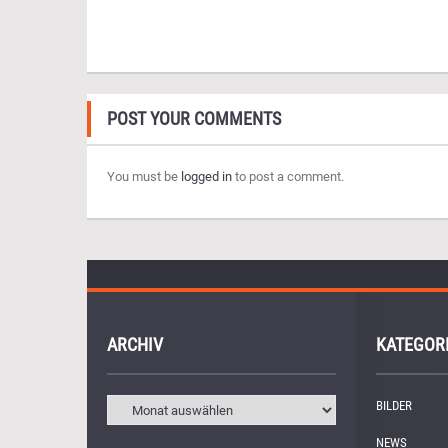
POST YOUR COMMENTS
You must be
logged in
to post a comment.
ARCHIV
KATEGOR
BILDER
(11)
NEWS
(249)