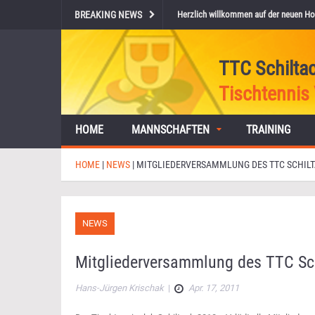
BREAKING NEWS
Herzlich willkommen auf der neuen Ho
TTC Schilta
Tischtennis 
HOME
MANNSCHAFTEN
TRAINING
HOME
|
NEWS
|
MITGLIEDERVERSAMMLUNG DES TTC SCHIL
NEWS
Mitgliederversammlung des TTC Sc
Hans-Jürgen Krischak
|
Apr. 17, 2011