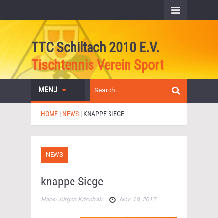
TTC Schiltach 2010 E.V.
Tischtennis Verein Sport
MENU
HOME
|
NEWS
|
KNAPPE SIEGE
NEWS
knappe Siege
Hans-Jürgen Krischak
|
Nov. 19, 2017