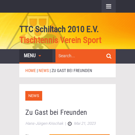
TTC Schiltach 2010 E.V.
Tischtennis Verein Sport
MENU
HOME
|
NEWS
|
ZU GAST BEI FREUNDEN
NEWS
Zu Gast bei Freunden
Hans-Jürgen Krischak
|
Mai 21, 2023