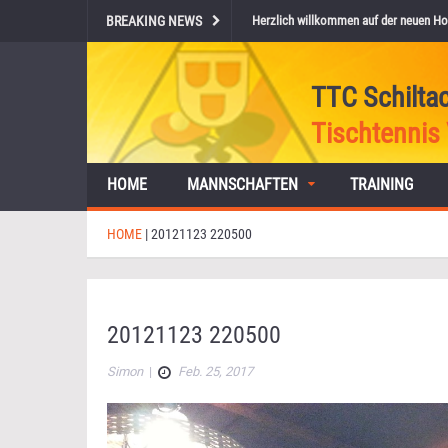
BREAKING NEWS
Herzlich willkommen auf der neuen Ho
TTC Schilta
Tischtennis 
HOME
MANNSCHAFTEN
TRAINING
HOME
|
20121123 220500
20121123 220500
Simon
|
Feb. 25, 2017