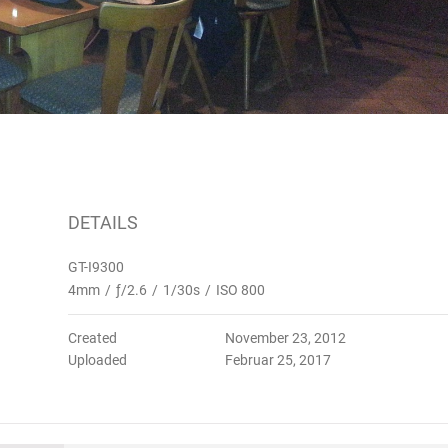
DETAILS
GT-I9300
4mm
/
ƒ/2.6
/
1/30s
/
ISO 800
Created
November 23, 2012
Uploaded
Februar 25, 2017