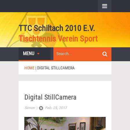
TTC Schiltach 2010 E.V.
Tischtennis Verein Sport
MENU
HOME
|
DIGITAL STILLCAMERA
Digital StillCamera
Simon
|
Feb. 25, 2017