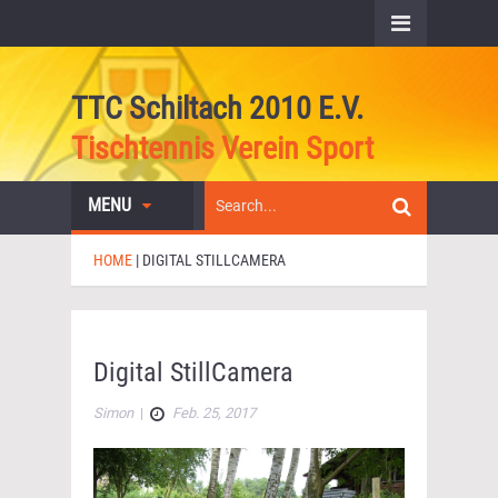
TTC Schiltach 2010 E.V.
Tischtennis Verein Sport
MENU
HOME
|
DIGITAL STILLCAMERA
Digital StillCamera
Simon
|
Feb. 25, 2017