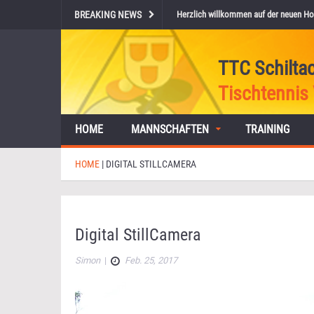
BREAKING NEWS
Herzlich willkommen auf der neuen Ho
TTC Schilta
Tischtennis 
HOME
MANNSCHAFTEN
TRAINING
HOME
|
DIGITAL STILLCAMERA
Digital StillCamera
Simon
|
Feb. 25, 2017