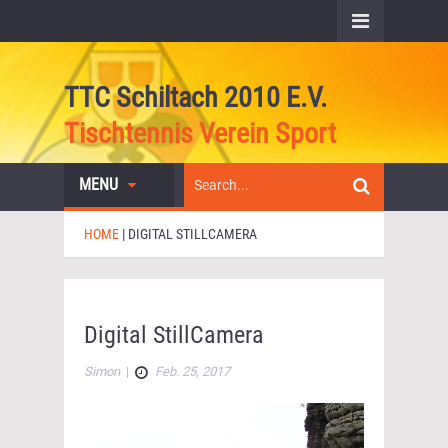
TTC Schiltach 2010 E.V.
Tischtennis Verein Sport
MENU
HOME
|
DIGITAL STILLCAMERA
Digital StillCamera
Simon
|
Feb. 25, 2017