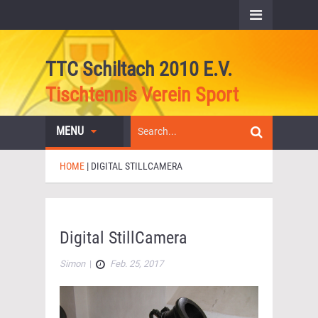
TTC Schiltach 2010 E.V.
Tischtennis Verein Sport
MENU
HOME
|
DIGITAL STILLCAMERA
Digital StillCamera
Simon
|
Feb. 25, 2017