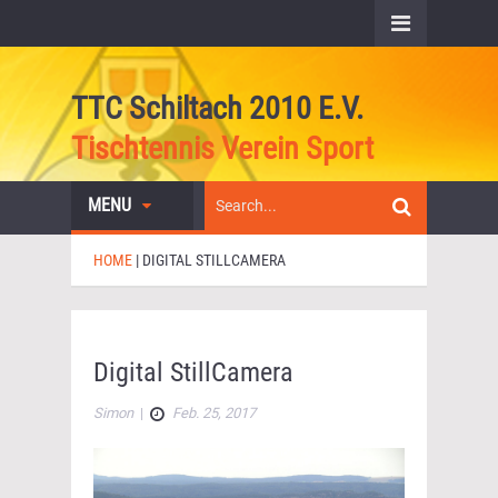
TTC Schiltach 2010 E.V.
Tischtennis Verein Sport
MENU
HOME
|
DIGITAL STILLCAMERA
Digital StillCamera
Simon
|
Feb. 25, 2017