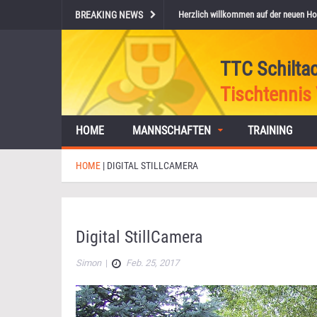
BREAKING NEWS
Herzlich willkommen auf der neuen Ho
TTC Schilta
Tischtennis 
HOME
MANNSCHAFTEN
TRAINING
HOME
|
DIGITAL STILLCAMERA
Digital StillCamera
Simon
|
Feb. 25, 2017