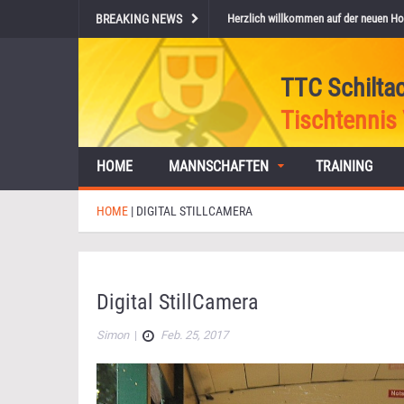
BREAKING NEWS
Herzlich willkommen auf der neuen Ho
TTC Schilta
Tischtennis 
HOME
MANNSCHAFTEN
TRAINING
HOME
|
DIGITAL STILLCAMERA
Digital StillCamera
Simon
|
Feb. 25, 2017