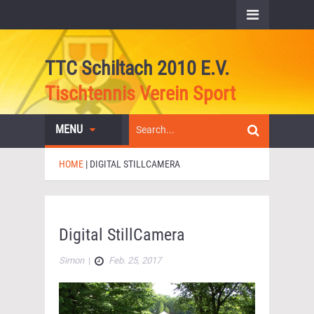
TTC Schiltach 2010 E.V.
Tischtennis Verein Sport
MENU
HOME
|
DIGITAL STILLCAMERA
Digital StillCamera
Simon
|
Feb. 25, 2017