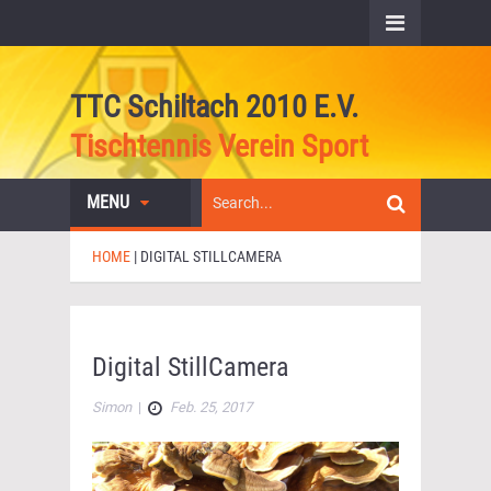
TTC Schiltach 2010 E.V.
Tischtennis Verein Sport
MENU
HOME
|
DIGITAL STILLCAMERA
Digital StillCamera
Simon
|
Feb. 25, 2017