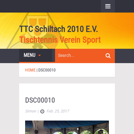
TTC Schiltach 2010 E.V.
Tischtennis Verein Sport
MENU
HOME
|
DSC00010
DSC00010
Simon
|
Feb. 25, 2017