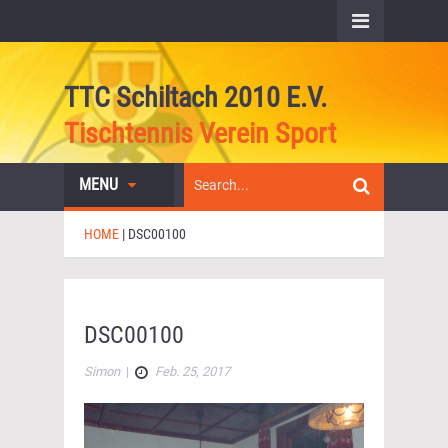
TTC Schiltach 2010 E.V.
Tischtennis Verein Sport
MENU
HOME
|
DSC00100
DSC00100
Simon
|
Feb. 25, 2017