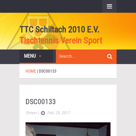
TTC Schiltach 2010 E.V.
Tischtennis Verein Sport
MENU
HOME
|
DSC00133
DSC00133
Simon
|
Feb. 25, 2017