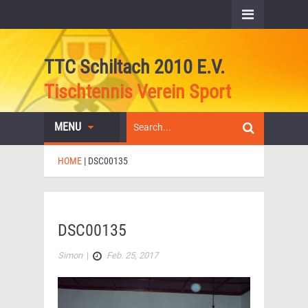
TTC Schiltach 2010 E.V.
Tischtennis Verein Sport
MENU
HOME
|
DSC00135
DSC00135
Simon
|
Feb. 25, 2017