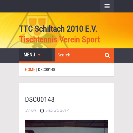
TTC Schiltach 2010 E.V.
Tischtennis Verein Sport
MENU
HOME
|
DSC00148
DSC00148
Simon
|
Feb. 25, 2017