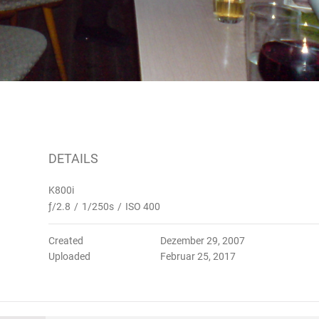
DETAILS
K800i
ƒ/2.8
/
1/250s
/
ISO 400
Created
Dezember 29, 2007
Uploaded
Februar 25, 2017