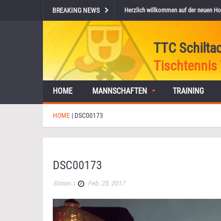
BREAKING NEWS
Herzlich willkommen auf der neuen Ho
TTC Schilta
Tischtennis 
HOME
MANNSCHAFTEN
TRAINING
HOME
|
DSC00173
DSC00173
Simon
|
Feb. 25, 2017