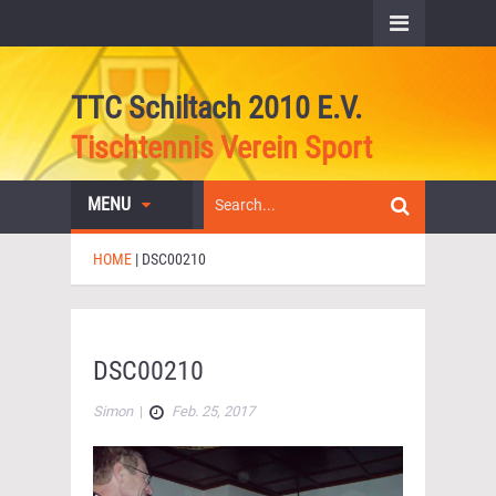
TTC Schiltach 2010 E.V.
Tischtennis Verein Sport
MENU
HOME
|
DSC00210
DSC00210
Simon
|
Feb. 25, 2017