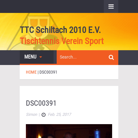
TTC Schiltach 2010 E.V.
Tischtennis Verein Sport
MENU
HOME
|
DSC00391
DSC00391
Simon
|
Feb. 25, 2017