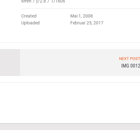
6mm
/
ƒ/2.8
/
1/160s
Created
Mai 1, 2008
Uploaded
Februar 25, 2017
NEXT POS
IMG 001