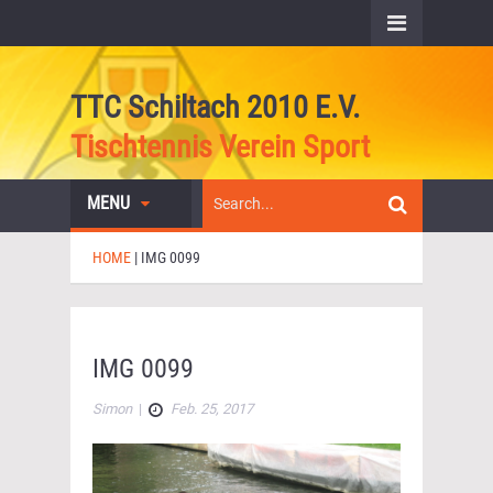
TTC Schiltach 2010 E.V.
Tischtennis Verein Sport
MENU
HOME
|
IMG 0099
IMG 0099
Simon
|
Feb. 25, 2017