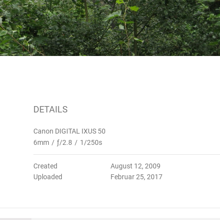
DETAILS
Canon DIGITAL IXUS 50
6mm
/
ƒ/2.8
/
1/250s
Created
August 12, 2009
Uploaded
Februar 25, 2017