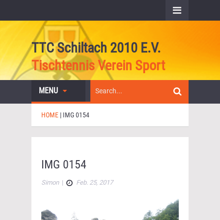
TTC Schiltach 2010 E.V.
Tischtennis Verein Sport
MENU
HOME
|
IMG 0154
IMG 0154
Simon
|
Feb. 25, 2017