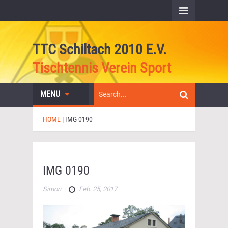
TTC Schiltach 2010 E.V.
Tischtennis Verein Sport
MENU
HOME
|
IMG 0190
IMG 0190
Simon
|
Feb. 25, 2017