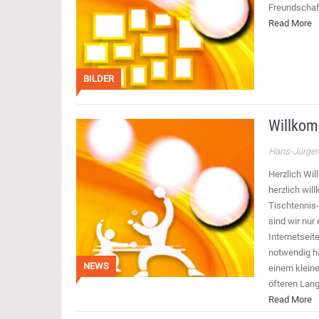
Freundschaft
Read More
BILDER
Willkom
Hans-Jürgen
Herzlich Wil
herzlich wil
Tischtennis-
sind wir nur 
Internetseit
notwendig hä
NEWS
einem klein
öfteren Lang
Read More