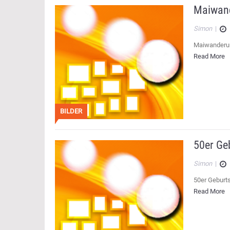
Maiwan
Simon
|
Maiwanderu
Read More
BILDER
50er Ge
Simon
|
50er Geburts
Read More