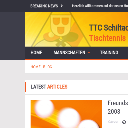
BREAKING NEWS
Herzlich willkommen auf der neuen Ho
TTC Schilta
Tischtennis 
HOME
MANNSCHAFTEN
TRAINING
HOME
|
BLOG
LATEST
ARTICLES
Freunds
2008
Simon
|