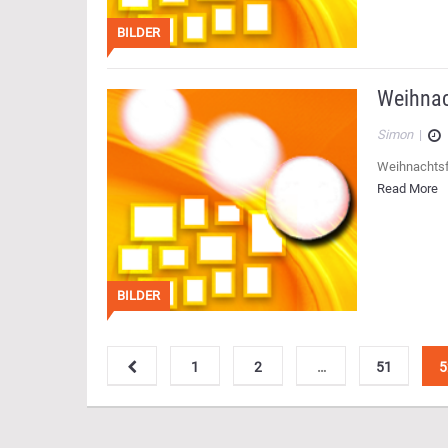
BILDER
Weihnac
Simon
|
Weihnachtsf
Read More
BILDER
1
2
…
51
5