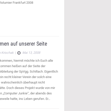
sturnier Frankfurt 2008
men auf unserer Seite
 Krischak
|
Mai 13, 2008
lkommen, hiermit möchte ich Euch alle
lkommen heißen auf der Seite der
Abteilung der SpVgg. Schiltach. Eigentlich
ein recht kleiner Verein der solch eine
e wahrscheinlich überhaupt nicht
tte. Doch dieses Projekt wurde von mir
en „Computer Junkie“, der abends des
eweile hatte, ins Leben gerufen. Er…