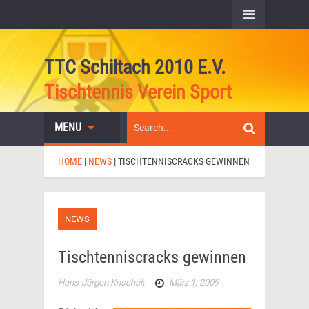
TTC Schiltach 2010 E.V.
Tischtennis Verein Sport
MENU
HOME
|
NEWS
|
TISCHTENNISCRACKS GEWINNEN
NEWS
Tischtenniscracks gewinnen
Hans-Jürgen Krischak
|
März 1, 2009