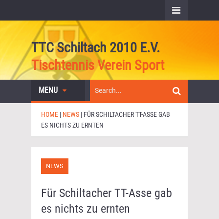
TTC Schiltach 2010 E.V.
Tischtennis Verein Sport
MENU
HOME
|
NEWS
|
FÜR SCHILTACHER TT-ASSE GAB
ES NICHTS ZU ERNTEN
NEWS
Für Schiltacher TT-Asse gab
es nichts zu ernten