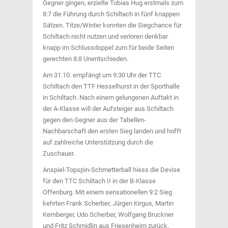
Gegner gingen, erzielte Tobias Hug erstmals zum
8:7 die Führung durch Schiltach in fünf knappen
Sätzen. Titze/Winter konnten die Siegchance für
Schiltach nicht nutzen und verloren denkbar
knapp im Schlussdoppel zum für beide Seiten
gerechten 8:8 Unentschieden.
Am 31.10. empfängt um 9:30 Uhr der TTC
Schiltach den TTF Hesselhurst in der Sporthalle
in Schiltach. Nach einem gelungenen Auftakt in
der A-Klasse will der Aufsteiger aus Schiltach
gegen den Gegner aus der Tabellen-
Nachbarschaft den ersten Sieg landen und hofft
auf zahlreiche Unterstützung durch die
Zuschauer.
Anspiel-Topspin-Schmetterball hiess die Devise
für den TTC Schiltach II in der B-Klasse
Offenburg. Mit einem sensationellen 9:2 Sieg
kehrten Frank Scherber, Jürgen Kirgus, Martin
Kernberger, Udo Scherber, Wolfgang Bruckner
und Fritz Schmidlin aus Friesenheim zurück.