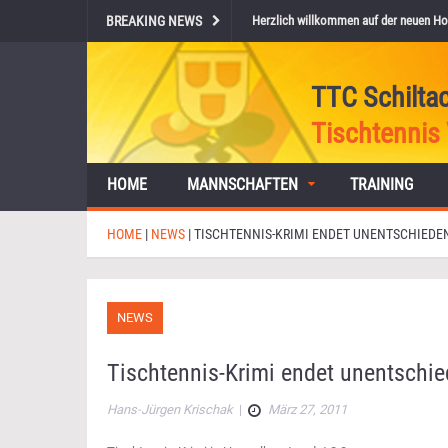
BREAKING NEWS
Herzlich willkommen auf der neuen Ho
TTC Schilta
Tischtennis 
HOME
MANNSCHAFTEN
TRAINING
HOME
|
NEWS
|
TISCHTENNIS-KRIMI ENDET UNENTSCHIEDE
NEWS
Tischtennis-Krimi endet unentschi
Hans-Jürgen Krischak
|
März 27, 2011