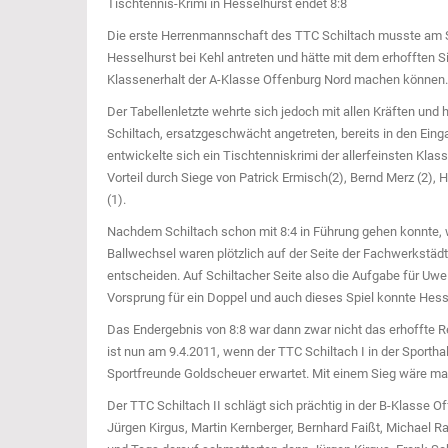
Tischtennis-Krimi in Hesselhurst endet 8:8
Die erste Herrenmannschaft des TTC Schiltach musste am 
Hesselhurst bei Kehl antreten und hätte mit dem erhofften Si
Klassenerhalt der A-Klasse Offenburg Nord machen können.
Der Tabellenletzte wehrte sich jedoch mit allen Kräften und
Schiltach, ersatzgeschwächt angetreten, bereits in den Ein
entwickelte sich ein Tischtenniskrimi der allerfeinsten Klass
Vorteil durch Siege von Patrick Ermisch(2), Bernd Merz (2), H
(1).
Nachdem Schiltach schon mit 8:4 in Führung gehen konnte, wo
Ballwechsel waren plötzlich auf der Seite der Fachwerkstä
entscheiden. Auf Schiltacher Seite also die Aufgabe für Uwe
Vorsprung für ein Doppel und auch dieses Spiel konnte Hess
Das Endergebnis von 8:8 war dann zwar nicht das erhoffte 
ist nun am 9.4.2011, wenn der TTC Schiltach I in der Sporth
Sportfreunde Goldscheuer erwartet. Mit einem Sieg wäre man
Der TTC Schiltach II schlägt sich prächtig in der B-Klasse 
Jürgen Kirgus, Martin Kernberger, Bernhard Faißt, Michael 