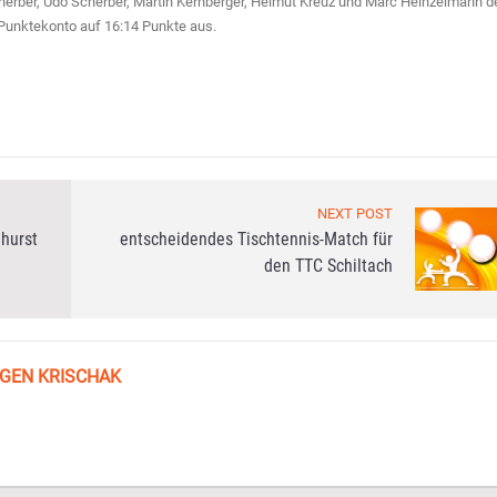
herber, Udo Scherber, Martin Kernberger, Helmut Kreuz und Marc Heinzelmann d
 Punktekonto auf 16:14 Punkte aus.
NEXT POST
hurst
entscheidendes Tischtennis-Match für
den TTC Schiltach
GEN KRISCHAK