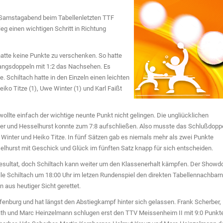
Samstagabend beim Tabellenletzten TTF
eg einen wichtigen Schritt in Richtung
 hatte keine Punkte zu verschenken. So hatte
gangsdoppeln mit 1:2 das Nachsehen. Es
e. Schiltach hatte in den Einzeln einen leichten
eiko Titze (1), Uwe Winter (1) und Karl Faißt
llte einfach der wichtige neunte Punkt nicht gelingen. Die ungliücklichen
dter und Hesselhurst konnte zum 7:8 aufschließen. Also musste das Schlußdopp
 Winter und Heiko Titze. In fünf Sätzen gab es niemals mehr als zwei Punkte
elhurst mit Geschick und Glück im fünften Satz knapp für sich entscheiden.
Resultat, doch Schiltach kann weiter um den Klassenerhalt kämpfen. Der Show
alle Schiltach um 18:00 Uhr im letzen Rundenspiel den direkten Tabellennachbarn
 aus heutiger Sicht gerettet.
Offenburg und hat längst den Abstiegkampf hinter sich gelassen. Frank Scherber,
Rath und Marc Heinzelmann schlugen erst den TTV Meissenheim II mit 9:0 Punkt