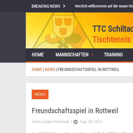
BREAKING NEWS
Herzlich willkommen auf der neuen Ho
TTC Schilta
Tischtennis 
HOME
MANNSCHAFTEN
TRAINING
HOME
|
NEWS
|
FREUNDSCHAFTSSPIEL IN ROTTWEIL
NEWS
Freundschaftsspiel in Rottweil
Hans-Jürgen Krischak
|
Aug. 23, 2012