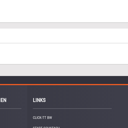
IEN
LINKS
CLICK-TT BW