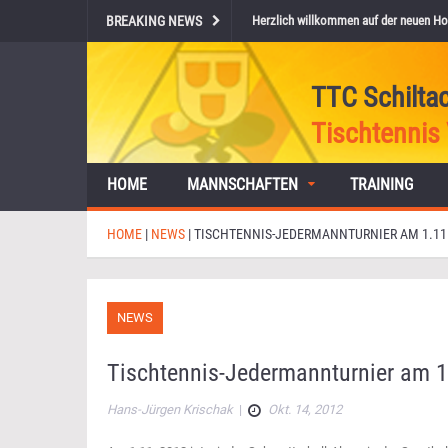
BREAKING NEWS
Herzlich willkommen auf der neuen Ho
TTC Schilta
Tischtennis 
HOME
MANNSCHAFTEN
TRAINING
HOME
|
NEWS
|
TISCHTENNIS-JEDERMANNTURNIER AM 1.11.
NEWS
Tischtennis-Jedermannturnier am 1.
Hans-Jürgen Krischak
|
Okt. 14, 2012