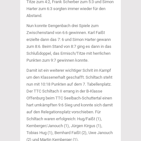
Titze zum 4:2, Frank Scherber zum 5:3 und Simon
Harter zum 6:3 sorgten immer wieder für den
Abstand.
Nun konnte Gengenbach drei Spiele zum
Zwischenstand von 6:6 gewinnen. Karl Faißt
erzielte dann das 7: 6 und Simon Harter gewann
zum 8:6. Beim Stand von 8:7 ging es dann in das
Schlußdoppel, das Ermisch/Titze mit herrlichen
Punkten zum 9:7 gewinnen konnte.
Damit ist ein weiterer wichtiger Schrit im Kampf
um den Klassenerhalt geschafft. Schiltach steht
nun mit 10:18 Punkten auf dem 7. Tabellenplatz.
Der TTC Schiltach II errang in der B-Klasse
Offenburg beim TTC Seelbach-Schuttertal einen
hart umkämpften 9:6 Sieg und konnte sich damit
auf den Relegationsplatz vorschieben. Für
Schiltach waren erfolgreich: Hug/Faißt (1),
Kernberger/Janouch (1), Jürgen Kirgus (1),
Tobias Hug (1), Bernhard Faißt (2), Uwe Janouch
(2) und Martin Kernberger (1).