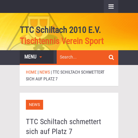
TTC Schiltach 2010 E.V.
Tischtennis Verein Sport
MENU
HOME
|
NEWS
|
TTC SCHILTACH SCHMETTERT
SICH AUF PLATZ 7
NEWS
TTC Schiltach schmettert
sich auf Platz 7