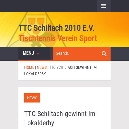
TTC Schiltach 2010 E.V.
Tischtennis Verein Sport
MENU
HOME
|
NEWS
|
TTC SCHILTACH GEWINNT IM
LOKALDERBY
NEWS
TTC Schiltach gewinnt im
Lokalderby